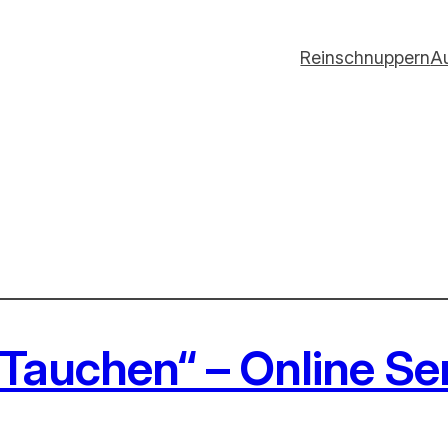
Reinschnuppern
A
Tauchen“ – Online S