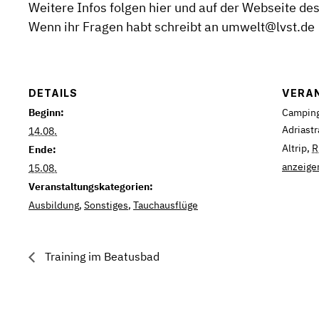
Weitere Infos folgen hier und auf der Webseite des
Wenn ihr Fragen habt schreibt an umwelt@lvst.de
DETAILS
VERA
Beginn:
Campingp
Adriast
14.08.
Altrip
,
R
Ende:
anzeige
15.08.
Veranstaltungskategorien:
Ausbildung
,
Sonstiges
,
Tauchausflüge
Training im Beatusbad