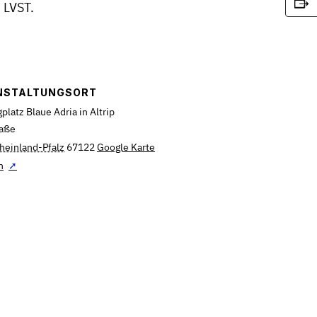
 LVST.
NSTALTUNGSORT
latz Blaue Adria in Altrip
raße
heinland-Pfalz
67122
Google Karte
n