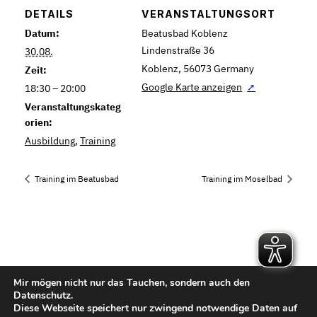
DETAILS
VERANSTALTUNGSORT
Datum:
Beatusbad Koblenz
Lindenstraße 36
30.08.
Koblenz
,
56073
Germany
Zeit:
Google Karte anzeigen
18:30 – 20:00
Veranstaltungskateg
orien:
Ausbildung
,
Training
Training im Beatusbad
Training im Moselbad
Mir mögen nicht nur das Tauchen, sondern auch den
Kontakt
Datenschutz.
Diese Webseite speichert nur zwingend notwendige Daten auf
Impressum