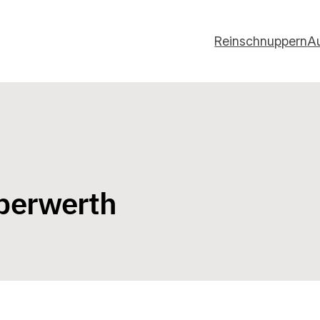
Reinschnuppern
A
Oberwerth