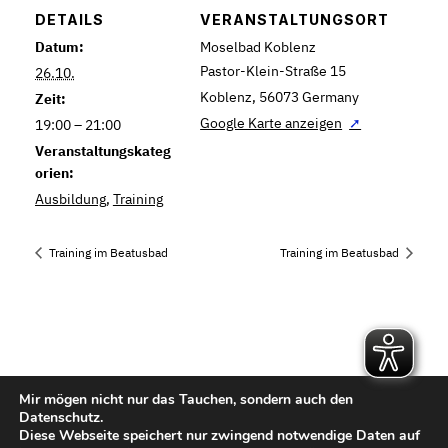
DETAILS
VERANSTALTUNGSORT
Datum:
Moselbad Koblenz
Pastor-Klein-Straße 15
26.10.
Koblenz
,
56073
Germany
Zeit:
Google Karte anzeigen
19:00 – 21:00
Veranstaltungskateg
orien:
Ausbildung
,
Training
Training im Beatusbad
Training im Beatusbad
Mir mögen nicht nur das Tauchen, sondern auch den
Kontakt
Datenschutz.
Diese Webseite speichert nur zwingend notwendige Daten auf
Impressum