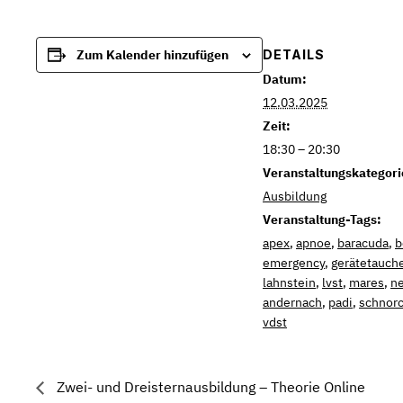
DETAILS
Zum Kalender hinzufügen
Datum:
12.03.2025
Zeit:
18:30 – 20:30
Veranstaltungskategori
Ausbildung
Veranstaltung-Tags:
apex
,
apnoe
,
baracuda
,
b
emergency
,
gerätetauch
lahnstein
,
lvst
,
mares
,
ne
andernach
,
padi
,
schnor
vdst
Zwei- und Dreisternausbildung – Theorie Online