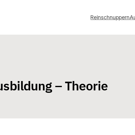
Reinschnuppern
A
usbildung – Theorie