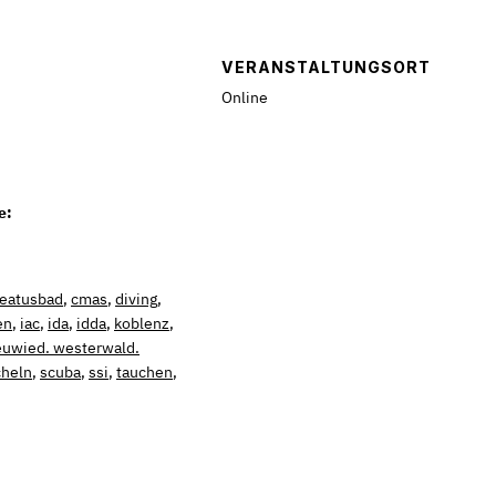
VERANSTALTUNGSORT
Online
e:
eatusbad
,
cmas
,
diving
,
en
,
iac
,
ida
,
idda
,
koblenz
,
uwied. westerwald.
cheln
,
scuba
,
ssi
,
tauchen
,