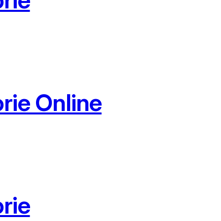
rie Online
rie