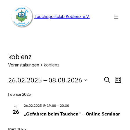
Tauchsportclub Koblenz e.V.
koblenz
Veranstaltungen
koblenz
Veranstaltungen
Veranst
Ver
26.02.2025
 – 
08.08.2026
Suche
Liste
Ans
Suche
Datum
Nav
wählen.
Februar 2025
und
Ansicht
26.02.2025 @ 19:00
–
20:30
MI.
26
„Gefahren beim Tauchen“ – Online Seminar
Navigat
März 2025