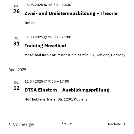
26.03.2025 @ 18:30
–
20:30
MI.
26
Zwei- und Dreisternausbildung – Theorie
Online
31.03.2025 @ 19:00
–
21:00
MO.
31
Training Moselbad
Moselbad Koblenz
Pastor-Klein-Straße 15, Koblenz, Germany
April 2025
12.04.2025 @ 9:30
–
17:00
SA.
12
DTSA Einstern – Ausbildungsprüfung
HoT koblenz
Trierer Str. 123C, Koblenz
Heute
Vorherige
Veranst
Nächste
Veranstaltungen